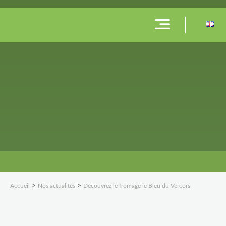
>
>
Accueil
Nos actualités
Découvrez le fromage le Bleu du Vercors
DÉCOUVREZ LE